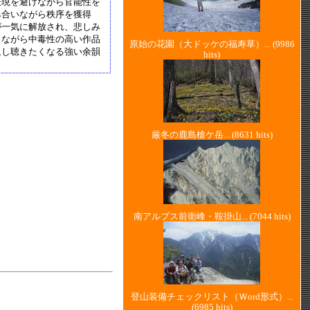
表現を避けながら官能性を
み合いながら秩序を獲得
が一気に解放され、悲しみ
りながら中毒性の高い作品
原始の花園（大ドッケの福寿草）...
(9986
返し聴きたくなる強い余韻
hits)
厳冬の鹿島槍ケ岳...
(8631 hits)
南アルプス前衛峰・鞍掛山...
(7044 hits)
登山装備チェックリスト（Ｗord形式）...
(6985 hits)