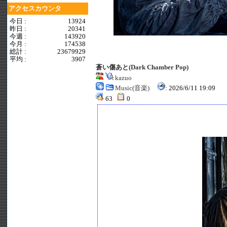
アクセスカウンタ
今日 :
13924
昨日 :
20341
今週 :
143920
今月 :
174538
総計 :
23679929
平均 :
3907
蒼い傷あと(Dark Chamber Pop)
kazuo
Music(音楽)
: 2026/6/11 19:09
63
0