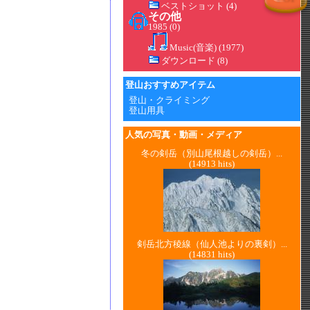
ベストショット
(4)
その他
1985 (0)
Music(音楽)
(1977)
ダウンロード
(8)
登山おすすめアイテム
登山・クライミング
登山用具
人気の写真・動画・メディア
冬の剣岳（別山尾根越しの剣岳）...
(14913 hits)
剣岳北方稜線（仙人池よりの裏剣）...
(14831 hits)