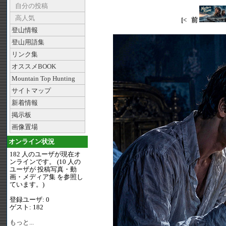
自分の投稿
高人気
[<
前
登山情報
登山用語集
リンク集
オススメBOOK
Mountain Top Hunting
サイトマップ
新着情報
掲示板
画像置場
オンライン状況
182 人のユーザが現在オ
ンラインです。 (10 人の
ユーザが 投稿写真・動
画・メディア集 を参照し
ています。)
登録ユーザ: 0
ゲスト: 182
もっと...