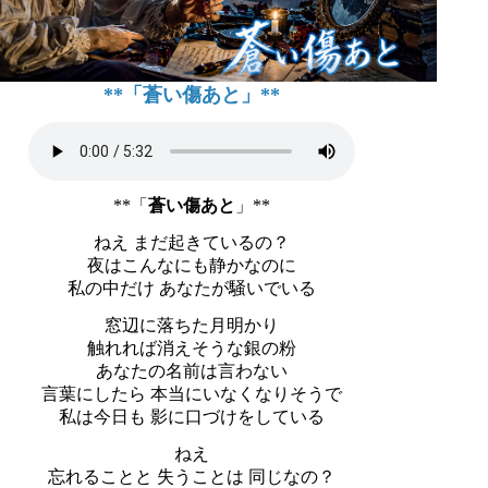
**「蒼い傷あと」**
**「
蒼い傷あと
」**
ねえ まだ起きているの？
夜はこんなにも静かなのに
私の中だけ あなたが騒いでいる
窓辺に落ちた月明かり
触れれば消えそうな銀の粉
あなたの名前は言わない
言葉にしたら 本当にいなくなりそうで
私は今日も 影に口づけをしている
ねえ
忘れることと 失うことは 同じなの？