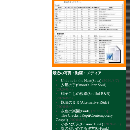
最近の写真・動画・メディア
Undone in the Heat(Soca)
(2026/8/7)
夕凪の手(Smooth Jazz Soul)
(2026/8/7)
硝子ごしの視線(Soulful R&B)
(2026/8/6)
既読のまま(Alternative R&B)
(2026/8/6)
灰色の楽園(Funk)
(2026/8/5)
The Cracks I Kept(Contemporary
Gospel)
(2026/8/5)
小さな灯火(Cosmic Funk)
(2026/8/5)
塩の匂いのする夕方(G-Funk)