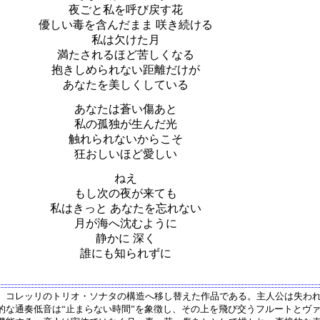
夜ごと私を呼び戻す花
優しい毒を含んだまま 咲き続ける
私は欠けた月
満たされるほど苦しくなる
抱きしめられない距離だけが
あなたを美しくしている
あなたは蒼い傷あと
私の孤独が生んだ光
触れられないからこそ
狂おしいほど愛しい
ねえ
もし次の夜が来ても
私はきっと あなたを忘れない
月が海へ沈むように
静かに 深く
誰にも知られずに
、コレッリのトリオ・ソナタの構造へ移し替えた作品である。主人公は失わ
的な通奏低音は“止まらない時間”を象徴し、その上を飛び交うフルートとヴ