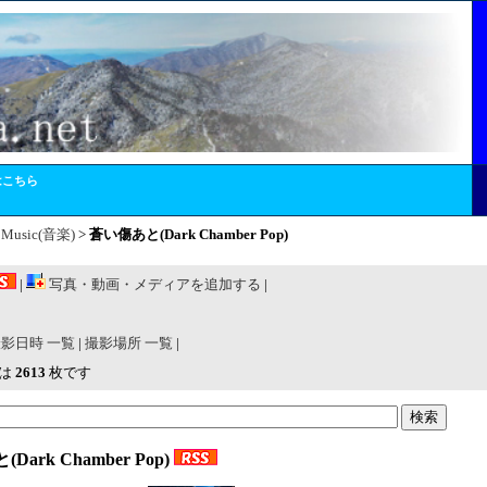
はこちら
>
Music(音楽)
>
蒼い傷あと(Dark Chamber Pop)
|
写真・動画・メディアを追加する
|
撮影日時 一覧
|
撮影場所 一覧
|
アは
2613
枚です
Dark Chamber Pop)