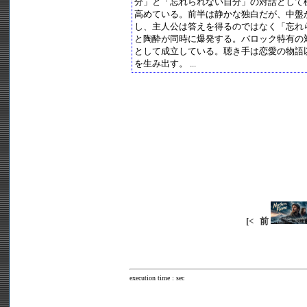
分」と「忘れられない自分」の対話として
高めている。前半は静かな独白だが、中盤
し、主人公は答えを得るのではなく「忘れ
と陶酔が同時に爆発する。バロック特有の
として成立している。聴き手は恋愛の物語
を生み出す。 ...
[<
前
execution time : sec