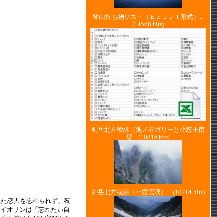
登山持ち物リスト（Ｅｘｃｅｌ形式）...
(14568 hits)
剣岳北方稜線（池ノ谷ガリーと小窓王南
壁...
(10819 hits)
剣岳北方稜線（小窓雪渓）...
(10714 hits)
れた恋人を忘れられず、夜
ァイオリンは「忘れたい自