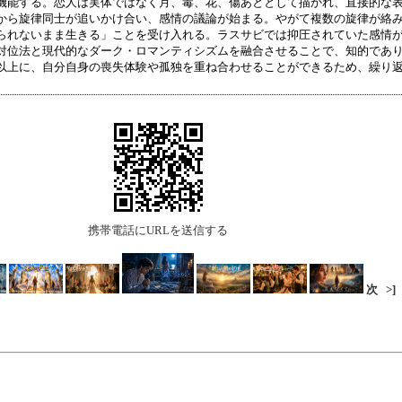
機能する。恋人は実体ではなく月、毒、花、傷あととして描かれ、直接的な
から旋律同士が追いかけ合い、感情の議論が始まる。やがて複数の旋律が絡
られないまま生きる」ことを受け入れる。ラスサビでは抑圧されていた感情
対位法と現代的なダーク・ロマンティシズムを融合させることで、知的であ
以上に、自分自身の喪失体験や孤独を重ね合わせることができるため、繰り
携帯電話にURLを送信する
次
>]