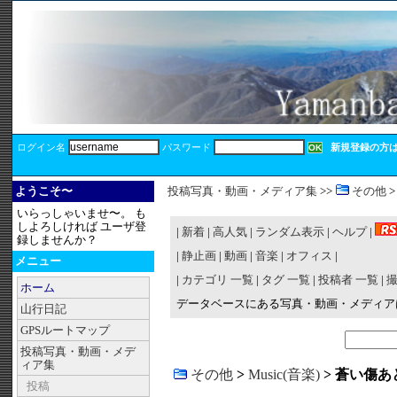
ログイン名
パスワード
新規登録の方
ようこそ〜
投稿写真・動画・メディア集
>>
その他
いらっしゃいませ〜。 も
しよろしければ ユーザ登
|
新着
|
高人気
|
ランダム表示
|
ヘルプ
|
録しませんか？
|
静止画
|
動画
|
音楽
|
オフィス
|
メニュー
|
カテゴリ 一覧
|
タグ 一覧
|
投稿者 一覧
|
ホーム
データベースにある写真・動画・メディ
山行日記
GPSルートマップ
投稿写真・動画・メデ
ィア集
その他
>
Music(音楽)
> 蒼い傷あと(
投稿