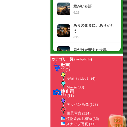
カテゴリ一覧 (webphoto)
動画
92 (0)
空撮（video）
(4)
Movie
(88)
静止画
536 (11)
テッペン画像
(128)
風景写真
(324)
植物＆高山植物
(36)
GO
スナップ写真
(33)
TOP