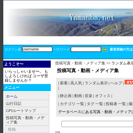
ログイン名
パスワード
新規登録の方は
投稿写真・動画・メディア集
>> ランダム表示 (
ようこそ〜
投稿写真・動画・メディア集
いらっしゃいませ〜。 も
しよろしければ ユーザ登
録しませんか？
|
新着
|
高人気
|
ランダム表示
|
ヘルプ
|
メニュー
|
|
静止画
|
動画
|
音楽
|
オフィス
|
ホーム
山行日記
|
カテゴリ 一覧
|
タグ 一覧
|
投稿者 一覧
|
撮
GPSルートマップ
データベースにある写真・動画・メディア
投稿写真・動画・メデ
ィア集
投稿