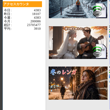
アクセスカウンタ
今日 :
4383
昨日 :
18107
今週 :
4383
今月 :
200086
総計 :
23705477
平均 :
3910