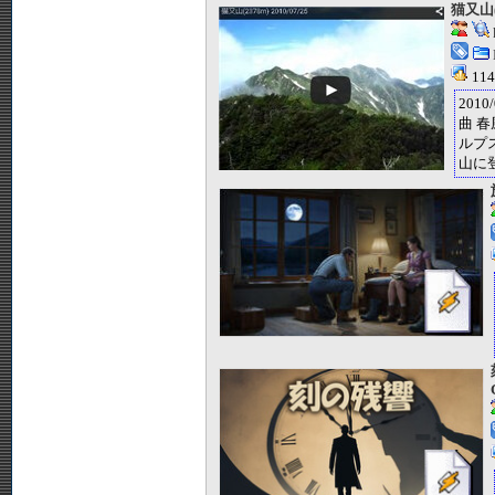
猫又山(2
11
201
曲 春
ルプ
山に登