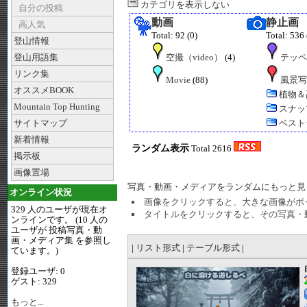
カテゴリを表示しない
自分の投稿
動画
静止画
高人気
Total: 92 (0)
Total: 536 
登山情報
登山用語集
空撮（video）
(4)
テッペ
リンク集
Movie
(88)
風景写
オススメBOOK
植物＆
Mountain Top Hunting
スナッ
サイトマップ
ベスト
新着情報
ランダム表示
Total 2616
掲示板
画像置場
写真・動画・メディアをランダムにもっと見
オンライン状況
画像をクリックすると、大きな画像がポ
329 人のユーザが現在オ
タイトルをクリックすると、その写真・
ンラインです。 (10 人の
ユーザが 投稿写真・動
画・メディア集 を参照し
|
リスト形式
|
テーブル形式
|
ています。)
登録ユーザ: 0
ゲスト: 329
もっと...