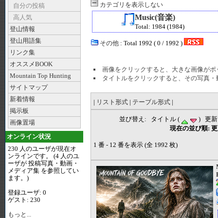
カテゴリを表示しない
自分の投稿
Music(音楽)
高人気
Total: 1984 (1984)
登山情報
登山用語集
その他
: Total 1992 ( 0 / 1992 )
リンク集
オススメBOOK
画像をクリックすると、大きな画像がポ
Mountain Top Hunting
タイトルをクリックすると、その写真・
サイトマップ
新着情報
|
リスト形式
|
テーブル形式
|
掲示板
並び替え: タイトル (
) 更新
画像置場
現在の並び順: 更
オンライン状況
1 番 - 12 番を表示 (全 1992 枚)
230 人のユーザが現在オ
ンラインです。 (4 人のユ
ーザが 投稿写真・動画・
メディア集 を参照してい
ます。)
登録ユーザ: 0
ゲスト: 230
もっと...