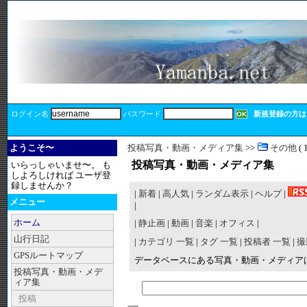
ログイン名
パスワード
新規登録の方は
ようこそ〜
投稿写真・動画・メディア集
>>
その他
( 
投稿写真・動画・メディア集
いらっしゃいませ〜。 も
しよろしければ ユーザ登
録しませんか？
|
新着
|
高人気
|
ランダム表示
|
ヘルプ
|
メニュー
|
ホーム
|
静止画
|
動画
|
音楽
|
オフィス
|
山行日記
|
カテゴリ 一覧
|
タグ 一覧
|
投稿者 一覧
|
撮
GPSルートマップ
データベースにある写真・動画・メディア
投稿写真・動画・メデ
ィア集
投稿