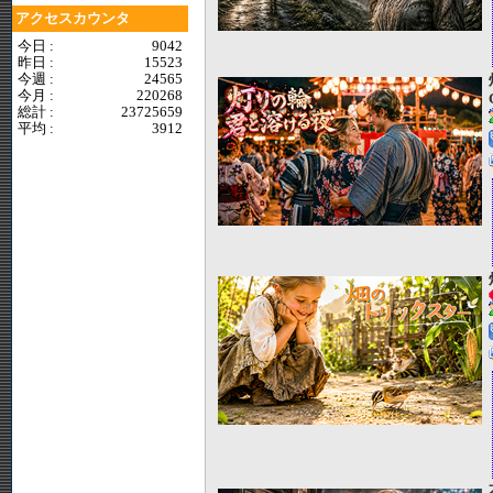
アクセスカウンタ
今日 :
9042
昨日 :
15523
今週 :
24565
今月 :
220268
総計 :
23725659
平均 :
3912