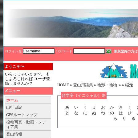
ログイン名
パスワード
新規登録の方は
ようこそ〜
いらっしゃいませ〜。 も
しよろしければ ユーザ登
登山用語集
録しませんか？
HOME
»
登山用語集
»
地形・地物
» » 縦走
メニュー
頭文字（イニシャル）別
ホーム
あ い
う
え
お
か
き
く
山行日記
と
な に ぬ ね の
は
ひ
GPSルートマップ
ら
り
る
投稿写真・動画・メデ
ィア集
登山情報