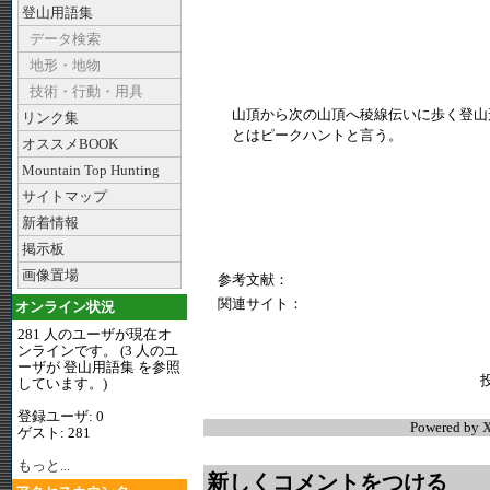
登山用語集
データ検索
地形・地物
技術・行動・用具
山頂から次の山頂へ稜線伝いに歩く登山
リンク集
とはピークハントと言う。
オススメBOOK
Mountain Top Hunting
サイトマップ
新着情報
掲示板
画像置場
参考文献：
関連サイト：
オンライン状況
281 人のユーザが現在オ
ンラインです。 (3 人のユ
ーザが 登山用語集 を参照
しています。)
登録ユーザ: 0
Powered by
X
ゲスト: 281
もっと...
新しくコメントをつける