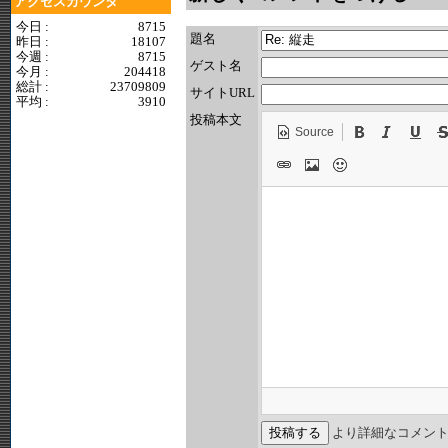
アクセスカウンタ
今日 :
8715
題名
昨日 :
18107
今週 :
8715
ゲスト名
今月 :
204418
総計 :
23709809
サイトURL
平均 :
3910
投稿本文
Source
より詳細なコメン