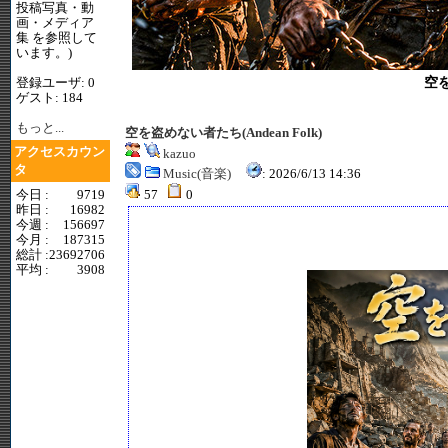
投稿写真・動
画・メディア
集 を参照して
います。)
空を
登録ユーザ: 0
ゲスト: 184
もっと...
空を盗めない者たち(Andean Folk)
アクセスカウン
kazuo
タ
Music(音楽)
: 2026/6/13 14:36
今日 :
9719
57
0
昨日 :
16982
今週 :
156697
今月 :
187315
総計 :
23692706
平均 :
3908