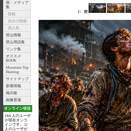
画・メディア
集
[<
前
投稿
自分の投稿
高人気
登山情報
登山用語集
リンク集
オススメ
BOOK
Mountain Top
Hunting
サイトマップ
新着情報
掲示板
画像置場
オンライン状況
184 人のユーザ
が現在オンラ
インです。 (2
人のユーザが