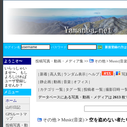
ログイン名
パスワード
新規登録の方は
ようこそ〜
投稿写真・動画・メディア集
>>
その他
>
Music(音楽
いらっしゃい
ませ〜。 もし
|
新着
|
高人気
|
ランダム表示
|
ヘルプ
|
|
写
よろしければ
ユーザ登録し
|
静止画
|
動画
|
音楽
|
オフィス
|
ませんか？
|
カテゴリ 一覧
|
タグ 一覧
|
投稿者 一覧
|
撮影日時 一
メニュー
データベースにある写真・動画・メディアは
2613
枚
ホーム
山行日記
GPSルートマ
ップ
その他
>
Music(音楽)
> 空を盗めない者たち(A
投稿写真・動