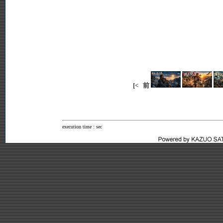
[<
前
execution time : sec