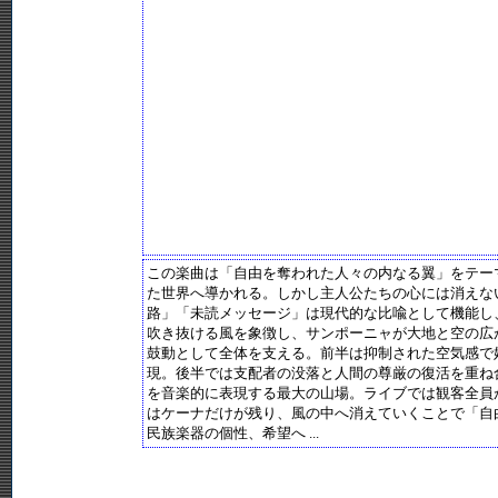
この楽曲は「自由を奪われた人々の内なる翼」をテー
た世界へ導かれる。しかし主人公たちの心には消えな
路」「未読メッセージ」は現代的な比喩として機能し
吹き抜ける風を象徴し、サンポーニャが大地と空の広
鼓動として全体を支える。前半は抑制された空気感で
現。後半では支配者の没落と人間の尊厳の復活を重ね
を音楽的に表現する最大の山場。ライブでは観客全員
はケーナだけが残り、風の中へ消えていくことで「自
民族楽器の個性、希望へ ...